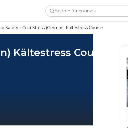
ce Safety
Cold Stress (German) Kältestress Course
n) Kältestress Course