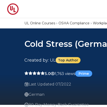
UL Online Courses
OSHA Compliance
Workpla
Cold Stress (Germa
Created by: UL
Top Author
5.0
1,763 views
Prime
Last Updated 07/2022
German
30-Day Money Back Guarantee