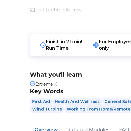
Full Lifetime Access
Finish in
21 min!
For
Employe
Run Time
only
What you'll learn
Extreme K
Key Words
First Aid
Health And Wellness
General Saf
Wind Turbine
Working From Home/Remote
Overview
Included Modules
FAQ