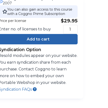
2007
You can also gain access to this course
with a Coggno Prime Subscription
$29.95
Price per license
Enter no. of licenses to buy
Add to cart
Syndication Option
Resold modules appear on your website.
You earn syndication share from each
purchase. Contact Coggno to learn
more on how to embed your own
Portable Webshop in your website.
Syndication FAQs