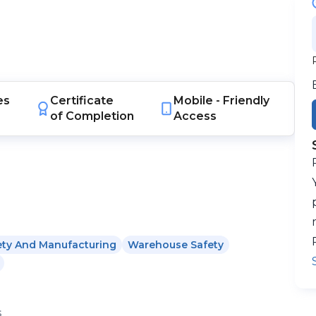
es
Certificate
Mobile -
Friendly
of Completion
Access
ety And Manufacturing
Warehouse Safety
s