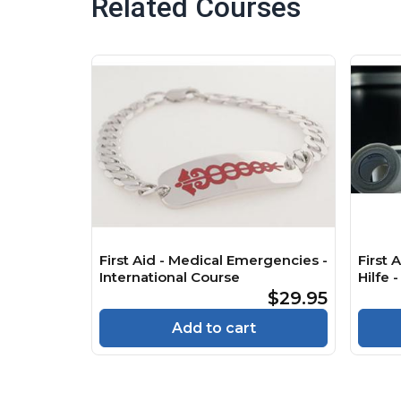
Related Courses
First Aid - Medical Emergencies -
First 
International Course
Hilfe
$29.95
Add to cart