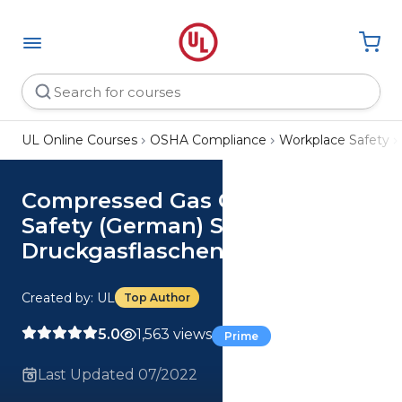
UL Online Courses
OSHA Compliance
Workplace Safety
Compressed Gas Cylinder
Safety (German) Sicherheit von
Druckgasflaschen Course
Created by: UL
Top Author
5.0
1,563 views
Prime
Last Updated 07/2022