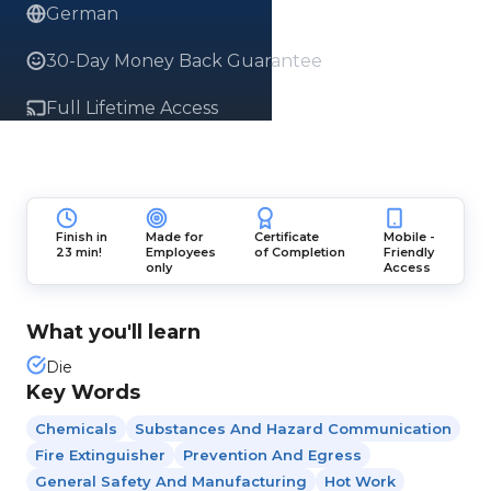
German
30-Day Money Back Guarantee
Full Lifetime Access
Finish in
Made for
Certificate
Mobile -
23 min!
Employees
of Completion
Friendly
only
Access
What you'll learn
Die
Key Words
Chemicals
Substances And Hazard Communication
Fire Extinguisher
Prevention And Egress
General Safety And Manufacturing
Hot Work