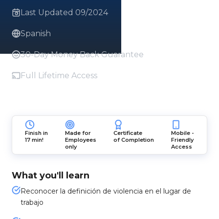
Last Updated 09/2024
Spanish
30-Day Money Back Guarantee
Full Lifetime Access
Finish in
Made for
Certificate
Mobile -
17 min!
Employees
of Completion
Friendly
only
Access
What you'll learn
Reconocer la definición de violencia en el lugar de
trabajo