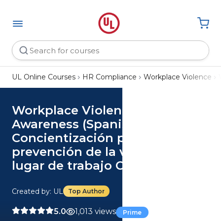
UL Online Courses
HR Compliance
Workplace Violence
Workplace Violence Prevention
Awareness (Spanish)
Concientización para la
prevención de la violencia en el
lugar de trabajo Course
Created by: UL
Top Author
5.0
1,013 views
Prime