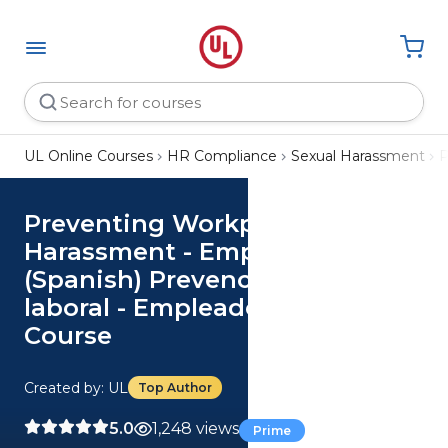
UL Online Courses
HR Compliance
Sexual Harassment
P
Preventing Workplace
Harassment - Employees (US)
(Spanish) Prevención del acoso
laboral - Empleados (US)
Course
Created by: UL
Top Author
5.0
1,248 views
Prime