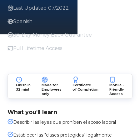
Last Updated 07/2022
Spanish
30-Day Money Back Guarantee
Full Lifetime Access
Finish in
Made for
Certificate
Mobile -
32 min!
Employees
of Completion
Friendly
only
Access
What you'll learn
Describir las leyes que prohíben el acoso laboral
Establecer las "clases protegidas" legalmente