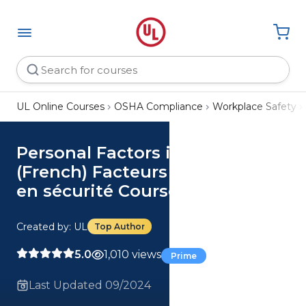
UL Online Courses
OSHA Compliance
Workplace Safety
Personal Factors in Safety
(French) Facteurs personnels
en sécurité Course
Created by: UL
Top Author
5.0
1,010 views
Prime
Last Updated 09/2024