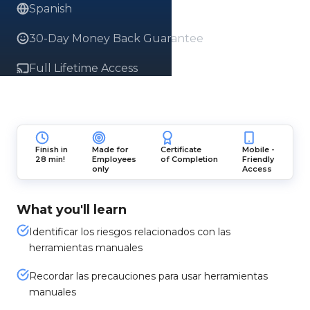
Spanish
30-Day Money Back Guarantee
Full Lifetime Access
Finish in
Made for
Certificate
Mobile -
28 min!
Employees
of Completion
Friendly
only
Access
What you'll learn
Identificar los riesgos relacionados con las
herramientas manuales
Recordar las precauciones para usar herramientas
manuales