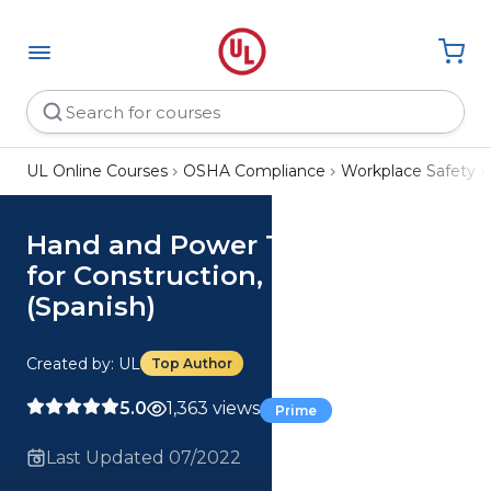
UL Online Courses
OSHA Compliance
Workplace Safety
Hand and Power Tool Safety
for Construction, Parts 1-2
(Spanish)
Created by: UL
Top Author
5.0
1,363 views
Prime
Last Updated 07/2022