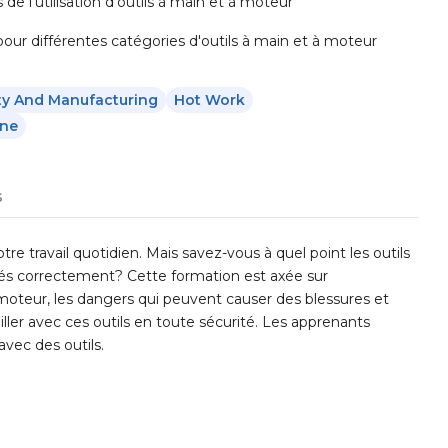
de l'utilisation d'outils à main et à moteur
 pour différentes catégories d'outils à main et à moteur
ty And Manufacturing
Hot Work
ine
s
tre travail quotidien. Mais savez-vous à quel point les outils
lés correctement? Cette formation est axée sur
à moteur, les dangers qui peuvent causer des blessures et
iller avec ces outils en toute sécurité. Les apprenants
vec des outils.