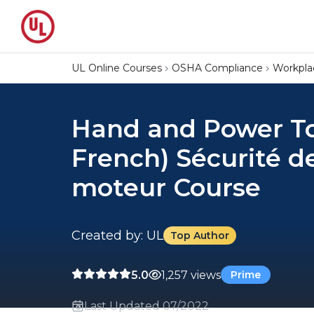
UL Online Courses
OSHA Compliance
Workpla
Hand and Power To
French) Sécurité de
moteur Course
Created by: UL
Top Author
5.0
1,257 views
Prime
Last Updated 07/2022