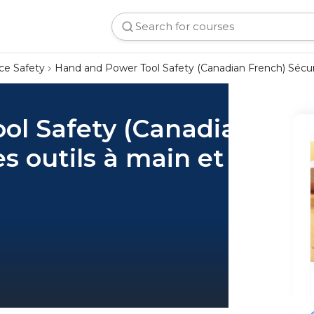
ce Safety
Hand and Power Tool Safety (Canadian French) Sécur
ol Safety (Canadian
s outils à main et à