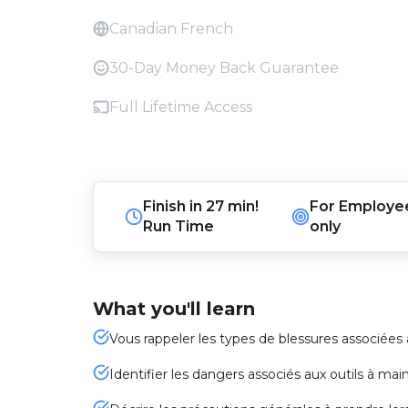
Canadian French
30-Day Money Back Guarantee
Full Lifetime Access
Finish in
27 min!
For
Employe
Run Time
only
What you'll learn
Vous rappeler les types de blessures associées 
Identifier les dangers associés aux outils à ma