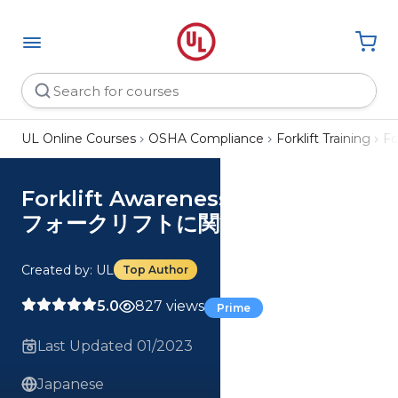
UL Online Courses
OSHA Compliance
Forklift Training
F
Forklift Awareness (Japanese)
フォークリフトに関する意識向上
Created by: UL
Top Author
5.0
827 views
Prime
Last Updated 01/2023
Japanese