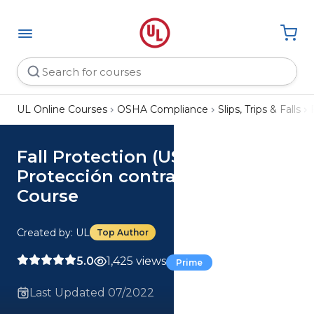
UL Online Courses
OSHA Compliance
Slips, Trips & Falls
Fall Protection (US) (Spanish)
Protección contra caídas (US)
Course
Created by: UL
Top Author
5.0
1,425 views
Prime
Last Updated 07/2022