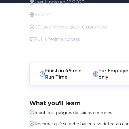
Last Updated 12/2025
Spanish
30-Day Money Back Guarantee
Full Lifetime Access
Finish in
49 min!
For
Employe
Run Time
only
What you'll learn
Identificar peligros de caídas comunes
Recordar qué se debe hacer si se detectan con