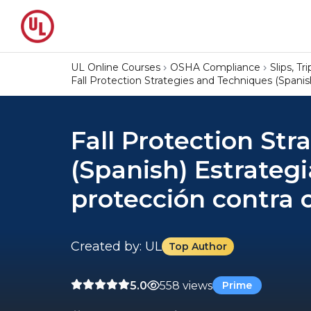
UL Online Courses
OSHA Compliance
Slips, Tri
Fall Protection Strategies and Techniques (Spanish
Fall Protection St
(Spanish) Estrategi
protección contra 
Created by: UL
Top Author
5.0
558 views
Prime