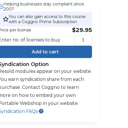
Helping businesses stay compliant since
2007
You can also gain access to this course
with a Coggno Prime Subscription
$29.95
Price per license
Enter no. of licenses to buy
Add to cart
Syndication Option
Resold modules appear on your website.
You earn syndication share from each
purchase. Contact Coggno to learn
more on how to embed your own
Portable Webshop in your website.
Syndication FAQs