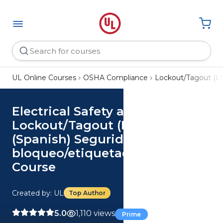
UL Online Courses
OSHA Compliance
Lockout/Tagout (L
Electrical Safety and
Lockout/Tagout (LOTO)
(Spanish) Seguridad eléctrica y
bloqueo/etiquetado (LOTO)
Course
Created by: UL
Top Author
5.0
1,110 views
Prime