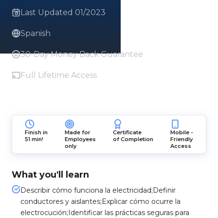
Last Updated 01/2023
Spanish
30-Day Money Back Guarantee
Full Lifetime Access
Finish in
Made for
Certificate
Mobile -
51 min!
Employees
of Completion
Friendly
only
Access
What you'll learn
Describir cómo funciona la electricidad;Definir
conductores y aislantes;Explicar cómo ocurre la
electrocución;Identificar las prácticas seguras para