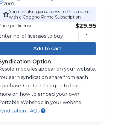
2007
You can also gain access to this course
with a Coggno Prime Subscription
$29.95
Price per license
Enter no. of licenses to buy
Add to cart
Syndication Option
Resold modules appear on your website.
You earn syndication share from each
purchase. Contact Coggno to learn
more on how to embed your own
Portable Webshop in your website.
Syndication FAQs