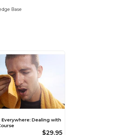
edge Base
y Everywhere: Dealing with
Course
$29.95