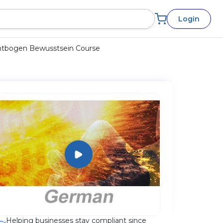
Login
ichtbogen Bewusstsein Course
Helping businesses stay compliant since