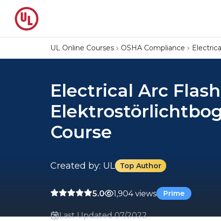
UL Online Courses
OSHA Compliance
Electric
Electrical Arc Fla
Elektrostörlichtb
Course
Created by: UL
Top Author
5.0
1,904 views
Prime
Last Updated 07/2022