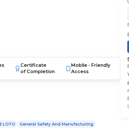
es
Certificate
Mobile -
Friendly
of Completion
Access
nd LOTO
General Safety And Manufacturing