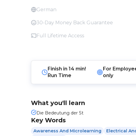
German
30-Day Money Back Guarantee
Full Lifetime Access
Finish in
14 min!
For
Employe
Run Time
only
What you'll learn
Die Bedeutung der St
Key Words
Awareness And Microlearning
Electrical A