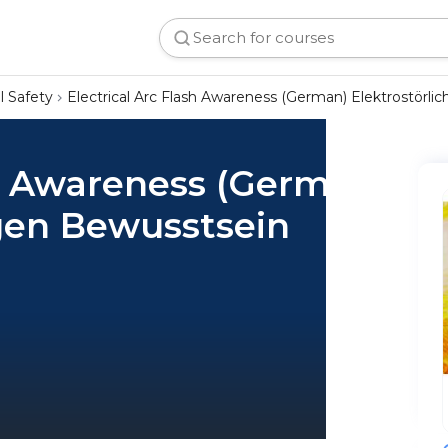
al Safety
Electrical Arc Flash Awareness (German) Elektrostörl
sh Awareness (German)
ogen Bewusstsein