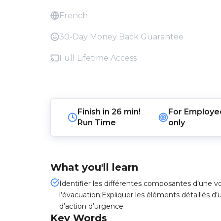
French
30-Day Money Back Guarantee
Full Lifetime Access
Finish in
26 min!
For
Employe
Run Time
only
What you'll learn
Identifier les différentes composantes d’une v
l’évacuation;Expliquer les éléments détaillés d
d’action d’urgence
Key Words