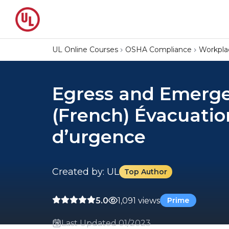
UL Online Courses
OSHA Compliance
Workpla
Egress and Emerge
(French) Évacuatio
d’urgence
Created by: UL
Top Author
5.0
1,091 views
Prime
Last Updated 01/2023