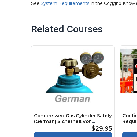
See
System Requirements
in the Coggno Knowl
Related Courses
Compressed Gas Cylinder Safety
Confi
(German) Sicherheit von
Requi
Druckgasflaschen Course
Räume
$29.95
Cours