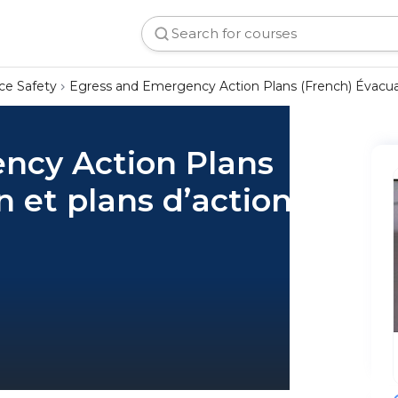
ce Safety
Egress and Emergency Action Plans (French) Évacuat
ncy Action Plans
n et plans d’action