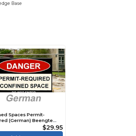
edge Base
ned Spaces Permit-
red (German) Beengte
 Genehmigungspflichtig
$29.95
e