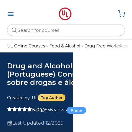
UL Online Courses
Food & Alcohol
Drug Free Workplace
Drug and Alcohol Awareness
(Portuguese) Conscientização
sobre drogas e álcool
Created by: UL
Top Author
5.0
556 views
Prime
Last Updated 12/2025