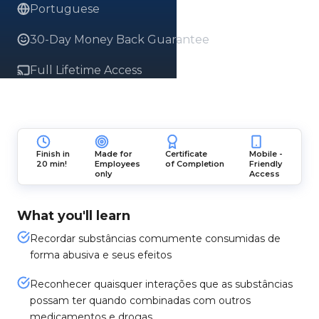
Portuguese
30-Day Money Back Guarantee
Full Lifetime Access
Finish in
Made for
Certificate
Mobile -
20 min!
Employees
of Completion
Friendly
only
Access
What you'll learn
Recordar substâncias comumente consumidas de
forma abusiva e seus efeitos
Reconhecer quaisquer interações que as substâncias
possam ter quando combinadas com outros
medicamentos e drogas