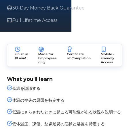
30-Day Money Back Guarantee
Full Lifetime Access
Finish in
Made for
Certificate
Mobile -
18 min!
Employees
of Completion
Friendly
only
Access
What you'll learn
低温を認識する
体温の喪失の原因を特定する
低温にさらされたときに起こる可能性がある状況を説明する
低体温症、凍傷、塹壕足炎の症状と処置を特定する