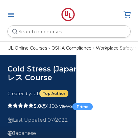
UL Online Courses
OSHA Compliance
Workplace Safety
Cold Stress (Japanese) 低温スト
レス Course
Created by: UL
Top Author
5.0
1,103 views
Prime
Last Updated 07/2022
Japanese