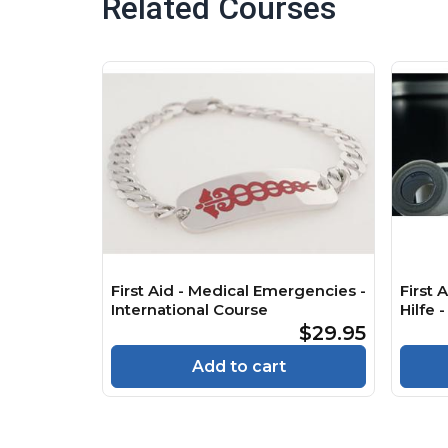
Related Courses
First Aid - Medical Emergencies -
First 
International Course
Hilfe
$29.95
Add to cart