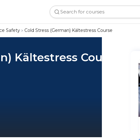
ce Safety
Cold Stress (German) Kältestress Course
n) Kältestress Course