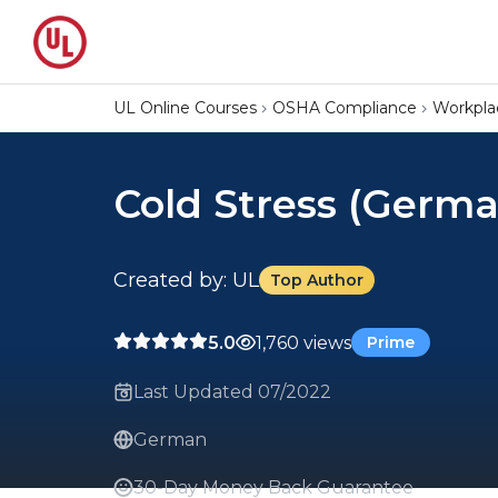
UL Online Courses
OSHA Compliance
Workpla
Cold Stress (Germa
Created by: UL
Top Author
5.0
1,760 views
Prime
Last Updated 07/2022
German
30-Day Money Back Guarantee