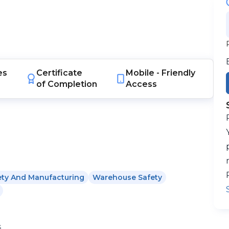
es
Certificate
Mobile -
Friendly
of Completion
Access
ety And Manufacturing
Warehouse Safety
s