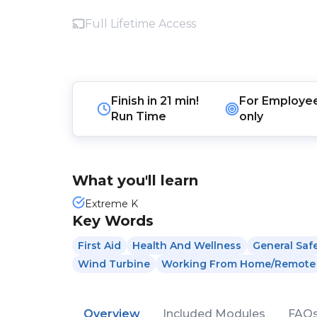
Full Lifetime Access
Finish in
21 min!
For
Employe
Run Time
only
What you'll learn
Extreme K
Key Words
First Aid
Health And Wellness
General Saf
Wind Turbine
Working From Home/Remote
Overview
Included Modules
FAQ