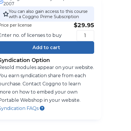
2007
You can also gain access to this course
with a Coggno Prime Subscription
$29.95
Price per license
Enter no. of licenses to buy
Add to cart
Syndication Option
Resold modules appear on your website.
You earn syndication share from each
purchase. Contact Coggno to learn
more on how to embed your own
Portable Webshop in your website.
Syndication FAQs