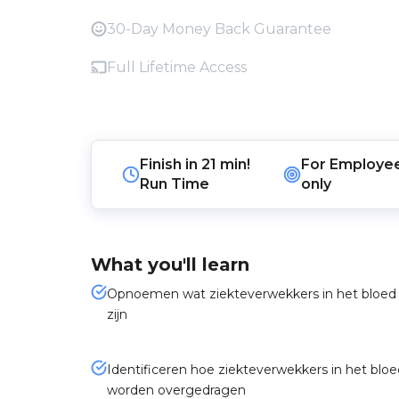
30-Day Money Back Guarantee
Full Lifetime Access
Finish in
21 min!
For
Employe
Run Time
only
What you'll learn
Opnoemen wat ziekteverwekkers in het bloed
zijn
Identificeren hoe ziekteverwekkers in het bloe
worden overgedragen