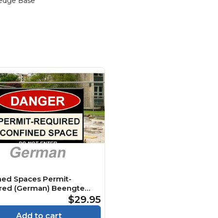
edge Base
ned Spaces Permit-
red (German) Beengte
 Genehmigungspflichtig
$29.95
e
Add to cart