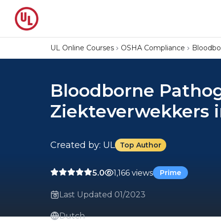
UL Online Courses
OSHA Compliance
Bloodbo
Bloodborne Pathog
Ziekteverwekkers i
Created by: UL
Top Author
5.0
1,166 views
Prime
Last Updated 01/2023
Dutch