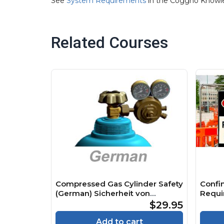
See
System Requirements
in the Coggno Knowl
Related Courses
Compressed Gas Cylinder Safety
Confi
(German) Sicherheit von
Requi
Druckgasflaschen Course
Räume
$29.95
Cours
Add to cart